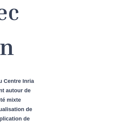
ec
on
 Centre Inria
nt autour de
té mixte
ualisation de
plication de