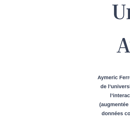
U
A
Aymeric Ferro
de l’univer
l’intera
(augmentée e
données com