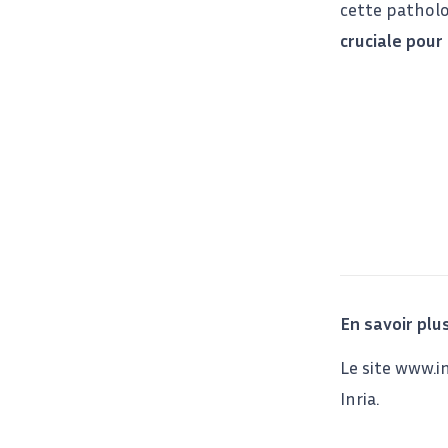
cette patholo
cruciale pou
En savoir plus
Le site www.i
Inria.