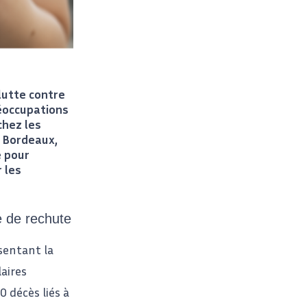
 lutte contre
réoccupations
chez les
e Bordeaux,
 pour
 les
e de rechute
ésentant la
aires
0 décès liés à