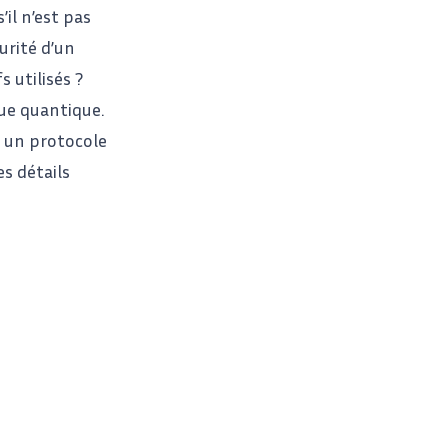
il n’est pas
urité d’un
 utilisés ?
ue quantique.
rs un protocole
es détails