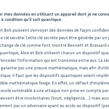
rer mes données en utilisant un appareil dont je ne conn
i, à condition qu’il soit quantique.
 et Bob puissent s’envoyer des données de façon confidenti
ne clé secrète. Cette clé secrète peut être générée par un
échange de clé comme l’ont montré Bennett et Brassard 
quantique, Alice et Bob utilisent chacun un dispositif qua
’encoder l’information qui est transmise entre eux. La séc
 garantie par une preuve mathématique, mais afin d’utili
tique, il faut que les dispositifs quantiques soient impl
èle mathématique l’exige. En effet, un défaut d’implém
tocole vulnérable à une attaque non prise en compte par
peuvent être involontaires (bruit, négligence, …) mais aus
ement par un adversaire ayant eu accès au dispositif (pa