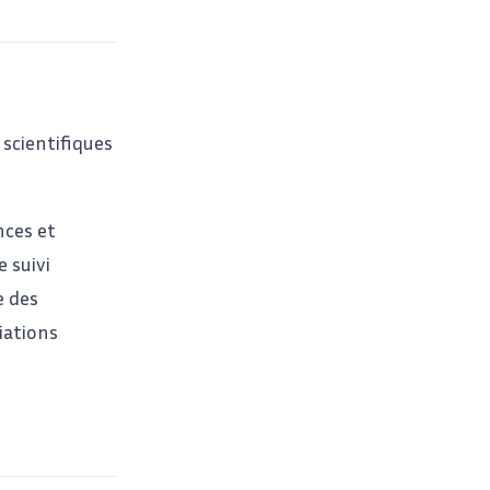
 scientifiques
nces et
e suivi
e des
iations