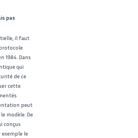
ais pas
elle, il faut
 protocole
en 1984. Dans
ntique qui
urité de ce
ser cette
émentés
entation peut
 le modèle. De
si conçus
r exemple le