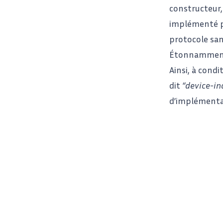
constructeur,
implémenté pa
protocole san
Étonnamment, 
Ainsi, à condi
dit
“device-i
d’implémentat