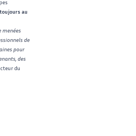
ipes
 toujours au
re menées
essionnels de
maines pour
enants, des
ecteur du