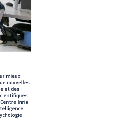
our mieux
 de nouvelles
e et des
cientifiques
 Centre Inria
telligence
sychologie