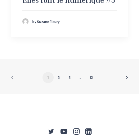
by Suzane Fleury
1
2
3
…
12